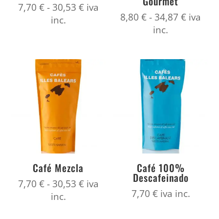
Gourmet
Rango
7,70
€
-
30,53
€
iva
Rango
8,80
€
-
34,87
€
iva
de
inc.
de
inc.
precios:
precios
desde
desde
7,70 €
8,80 €
hasta
hasta
30,53 €
34,87 €
Café Mezcla
Café 100%
Descafeinado
Rango
7,70
€
-
30,53
€
iva
7,70
€
iva inc.
de
inc.
precios: