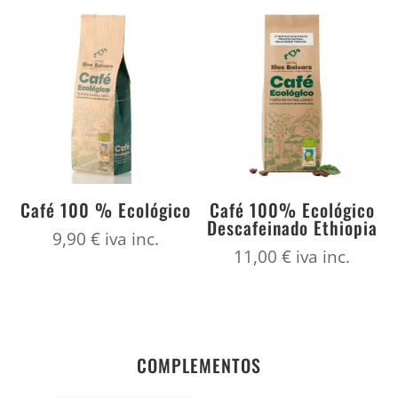
desde
7,70 €
hasta
30,53 €
Café 100 % Ecológico
Café 100% Ecológico
Descafeinado Ethiopia
9,90
€
iva inc.
11,00
€
iva inc.
COMPLEMENTOS