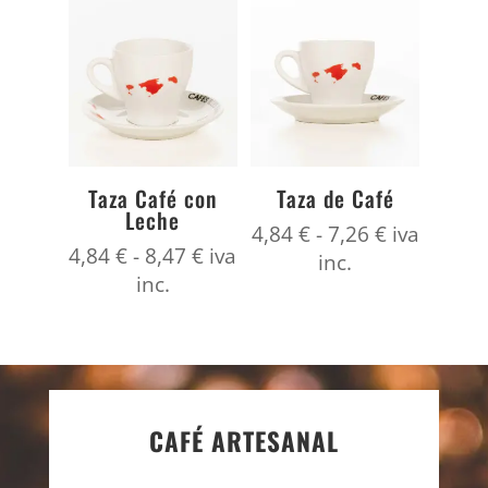
Taza Café con
Taza de Café
Leche
Rango
4,84
€
-
7,26
€
iva
Rango
4,84
€
-
8,47
€
iva
de
inc.
de
inc.
precios:
precios:
desde
desde
4,84 €
4,84 €
hasta
hasta
7,26 €
8,47 €
CAFÉ ARTESANAL