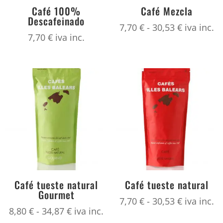
Café 100%
Café Mezcla
Descafeinado
Rango
7,70
€
-
30,53
€
iva inc.
7,70
€
iva inc.
de
precios:
desde
7,70 €
hasta
30,53 €
Café tueste natural
Café tueste natural
Gourmet
Rango
7,70
€
-
30,53
€
iva inc.
Rango
8,80
€
-
34,87
€
iva inc.
de